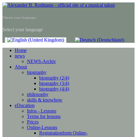
Choose your language:
Select your language
Home
news
NEWS-Archiv
About
biography
biography (2/4)
biography (3/4)
biography (4/4)
philosophy
skills & knowhow
eDucation
Infos - Lessons
Terms for lessons
Prices
Online-Lessons
Registrationform Online-