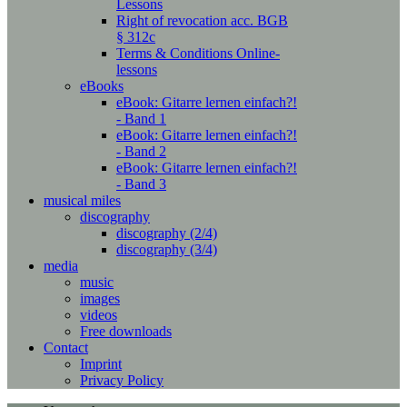
Lessons
Right of revocation acc. BGB
§ 312c
Terms & Conditions Online-
lessons
eBooks
eBook: Gitarre lernen einfach?!
- Band 1
eBook: Gitarre lernen einfach?!
- Band 2
eBook: Gitarre lernen einfach?!
- Band 3
musical miles
discography
discography (2/4)
discography (3/4)
media
music
images
videos
Free downloads
Contact
Imprint
Privacy Policy