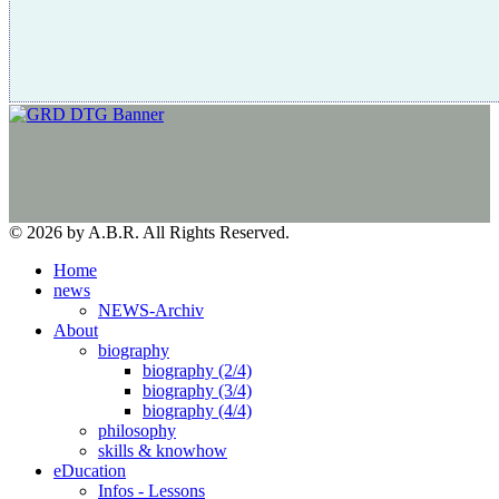
© 2026 by A.B.R. All Rights Reserved.
Home
news
NEWS-Archiv
About
biography
biography (2/4)
biography (3/4)
biography (4/4)
philosophy
skills & knowhow
eDucation
Infos - Lessons