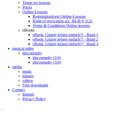
Terms for lessons
Prices
Online-Lessons
Registrationform Online-Lessons
Right of revocation acc. BGB § 312c
Terms & Conditions Online-lessons
eBooks
eBook: Gitarre lernen einfach?! - Band 1
eBook: Gitarre lernen einfach?! - Band 2
eBook: Gitarre lernen einfach?! - Band 3
musical miles
discography
discography (2/4)
discography (3/4)
media
music
images
videos
Free downloads
Contact
Imprint
Privacy Policy