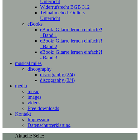
Unterricht
Widerrufsrecht BGB 312
Teilnahmebed. Online-
Unterricht
eBooks
eBook: Gitarre lernen einfach?!
- Band 1
eBook: Gitarre lernen einfach?!
- Band 2
eBook: Gitarre lernen einfach?!
- Band 3
musical miles
discography
discography (2/4)
discography (3/4)
media
music
images
videos
Free downloads
Kontakt
Impressum
Datenschutzerklärung
Aktuelle Seite: