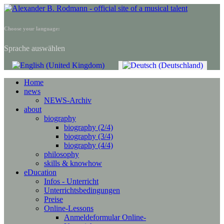
Choose your language:
Sprache auswählen
Home
news
NEWS-Archiv
about
biography
biography (2/4)
biography (3/4)
biography (4/4)
philosophy
skills & knowhow
eDucation
Infos - Unterricht
Unterrichtsbedingungen
Preise
Online-Lessons
Anmeldeformular Online-