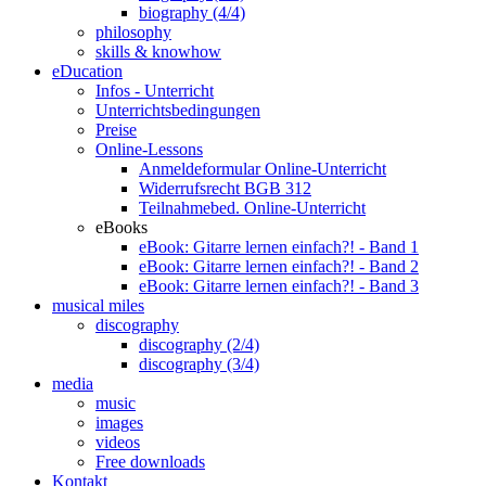
biography (4/4)
philosophy
skills & knowhow
eDucation
Infos - Unterricht
Unterrichtsbedingungen
Preise
Online-Lessons
Anmeldeformular Online-Unterricht
Widerrufsrecht BGB 312
Teilnahmebed. Online-Unterricht
eBooks
eBook: Gitarre lernen einfach?! - Band 1
eBook: Gitarre lernen einfach?! - Band 2
eBook: Gitarre lernen einfach?! - Band 3
musical miles
discography
discography (2/4)
discography (3/4)
media
music
images
videos
Free downloads
Kontakt