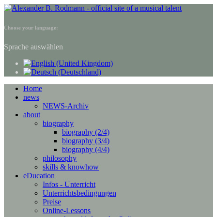
Choose your language:
Sprache auswählen
Home
news
NEWS-Archiv
about
biography
biography (2/4)
biography (3/4)
biography (4/4)
philosophy
skills & knowhow
eDucation
Infos - Unterricht
Unterrichtsbedingungen
Preise
Online-Lessons