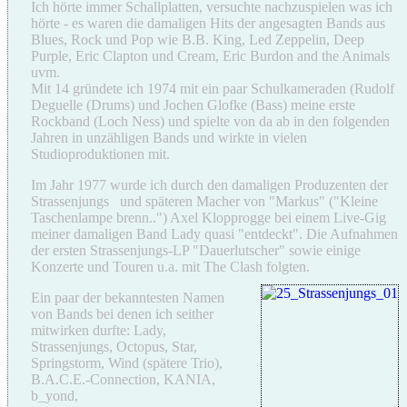
Ich hörte immer Schallplatten, versuchte nachzuspielen was ich
hörte - es waren die damaligen Hits der angesagten Bands aus
Blues, Rock und Pop wie B.B. King, Led Zeppelin, Deep
Purple, Eric Clapton und Cream, Eric Burdon and the Animals
uvm.
Mit 14 gründete ich 1974 mit ein paar Schulkameraden (Rudolf
Deguelle (Drums) und Jochen Glofke (Bass) meine erste
Rockband (Loch Ness) und spielte von da ab in den folgenden
Jahren in unzähligen Bands und wirkte in vielen
Studioproduktionen mit.
Im Jahr 1977 wurde ich durch den damaligen Produzenten der
Strassenjungs und späteren Macher von "Markus" ("Kleine
Taschenlampe brenn..") Axel Klopprogge bei einem Live-Gig
meiner damaligen Band Lady quasi "entdeckt". Die Aufnahmen
der ersten Strassenjungs-LP "Dauerlutscher" sowie einige
Konzerte und Touren u.a. mit The Clash folgten.
Ein paar der bekanntesten Namen
von Bands bei denen ich seither
mitwirken durfte: Lady,
Strassenjungs, Octopus, Star,
Springstorm, Wind (spätere Trio),
B.A.C.E.-Connection, KANIA,
b_yond,