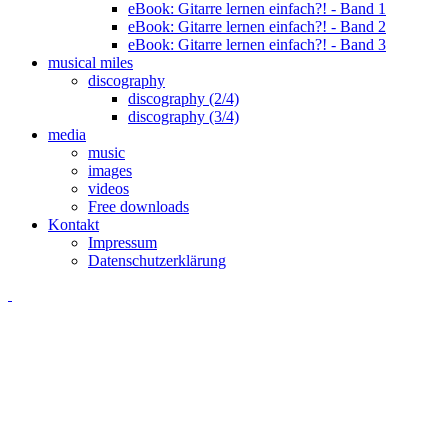
eBook: Gitarre lernen einfach?! - Band 1
eBook: Gitarre lernen einfach?! - Band 2
eBook: Gitarre lernen einfach?! - Band 3
musical miles
discography
discography (2/4)
discography (3/4)
media
music
images
videos
Free downloads
Kontakt
Impressum
Datenschutzerklärung